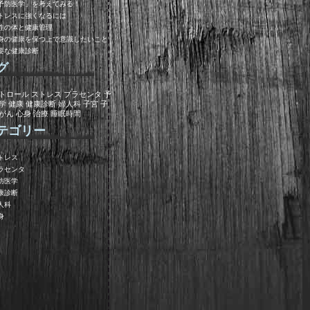
予防医学」を考えてみる！
トレスに強くなるには
性の体と健康管理
身の健康を保つ上で意識したいこと
要な健康診断
グ
トロール
ストレス
プラセンタ
予
学
健康
健康診断
婦人科
子宮
子
がん
心身
治療
睡眠時間
テゴリー
トレス
ラセンタ
防医学
康診断
人科
身