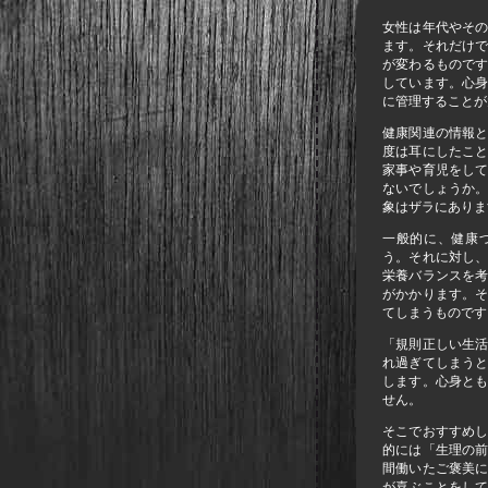
女性は年代やそ
ます。それだけ
が変わるもので
しています。心
に管理することが
健康関連の情報
度は耳にしたこ
家事や育児をし
ないでしょうか
象はザラにありま
一般的に、健康
う。それに対し
栄養バランスを
がかかります。
てしまうものです
「規則正しい生
れ過ぎてしまう
します。心身と
せん。
そこでおすすめ
的には「生理の
間働いたご褒美
が喜ぶことをし