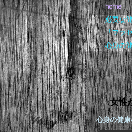
home
必要な
「プラ
心身の
女性
心身の健康