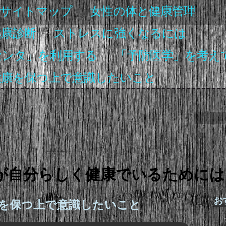
サイトマップ
女性の体と健康管理
健康診断
ストレスに強くなるには
センタ」を利用する
「予防医学」を考え
健康を保つ上で意識したいこと
が自分らしく健康でいるためには
お
を保つ上で意識したいこと
「