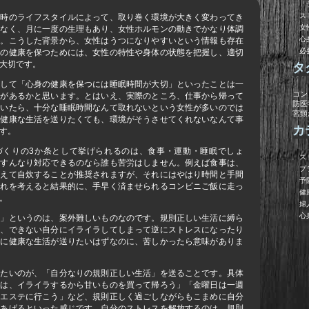
「
ス
の時のライフスタイルによって、取り巻く環境が大きく変わってき
女
でなく、月に一度の生理もあり、女性ホルモンの動きでかなり体調
心
す。こうした背景から、女性はうつになりやすいという情報も存在
必
身の健康を保つためには、女性の特性や身体の状態を把握し、適切
大切です。
タ
として「心身の健康を保つには睡眠時間が大切」といったことは一
コン
とがあるかと思います。とはいえ、実際のところ、仕事から帰って
防医
ていたら、十分な睡眠時間なんて取れないという女性が多いのでは
宮頸
。健康な生活を送りたくても、環境がそうさせてくれないなんて事
カ
す。
づくりの3か条として挙げられるのは、食事・運動・睡眠でしょ
ス
、すんなり対応できるのなら誰も苦労はしません。例えば食事は、
プ
考えて自炊することが推奨されますが、それにはやはり時間と手間
予
それを考えると結果的に、手早く済ませられるコンビニご飯に走っ
健
。
婦
心
活」というのは、案外難しいものなのです。規則正しい生活に縛ら
と、できない自分にイライラしてしまって逆にストレスになったり
もに健康な生活が送りたいはずなのに、苦しかったら意味がありま
したいのが、「自分なりの規則正しい生活」を送ることです。具体
前は、イライラするから甘いものを買って帰ろう」「金曜日は一週
にエステに行こう」など、規則正しく過ごしながらもこまめに自分
てあげるといった感じです。自分のストレスを解放するのは、規則