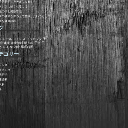
予防医学」を考えてみる！
トレスに強くなるには
性の体と健康管理
身の健康を保つ上で意識したいこと
要な健康診断
グ
トロール
ストレス
プラセンタ
予
学
健康
健康診断
婦人科
子宮
子
がん
心身
治療
睡眠時間
テゴリー
トレス
ラセンタ
防医学
康診断
人科
身