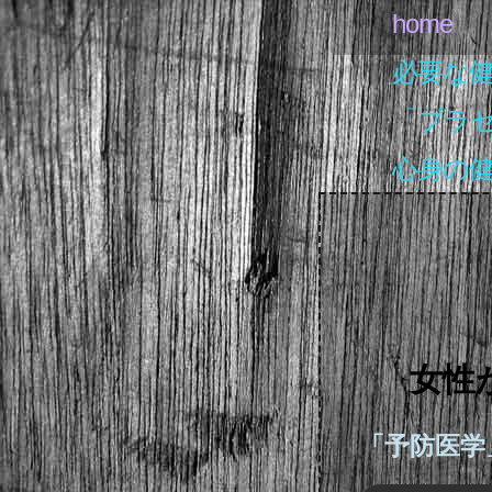
home
必要な
「プラ
心身の
女性
「予防医学