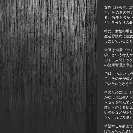
女性に限らず、
す。その為の努
る、散歩を欠か
ど、自分なりの健
特に、女性の場
生活習慣病に注
うにしていること
最近は健康ブー
学」という考え
です。人間ドッ
の健康管理指導を
では、あなたは
て、その子が成
でいたいと思う年
そのためには、
がなければ生き
ら我々を蝕んで
慣からのくる病
い肺炎などがあ
らなければ希望す
希望する年齢ま
けてみてください