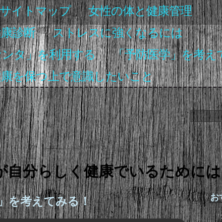
サイトマップ
女性の体と健康管理
健康診断
ストレスに強くなるには
センタ」を利用する
「予防医学」を考え
健康を保つ上で意識したいこと
が自分らしく健康でいるためには
お
」を考えてみる！
「