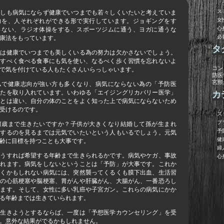
「
ス
誰しも病気にならず健康でいつまでも若々しくいたいと考えていま
女
力を、人それぞれができる形で実行しています。ジョギングをす
心
さない、ラジオ体操をする、スポーツジムに通う、ヨガに通うな
必
康法をもっています。
タ
合は健康でいつまでも美しくいる為の努力は欠かさないでしょう。
意すべく食べる食事にも気を使い、なるべく歩く習慣を忘れないよ
コン
で気を付けている人もたくさんいらっしゃいます。
防医
宮頸
ムで健康志向が強い方も多くなり、病気にならない為の「予防医
かたを取り入れています。いわゆる「エイジングリカバリー医学」
カ
クとは違い、自分の体のことをよく知った上で病気にならないため
受けるのです。
ス
プ
何歳まで生きたいですか？子供が大きくなり結婚して孫が生まれ
予
人するのを見るまでは元気でいたいという人もいるでしょう。元気
健
齢に目標を持つことも大事です。
婦
どうすれば希望する年齢まで生きられるかです。病気やケガ、事故
心
られます。病気をしないということは「予防」が大事です。これか
いくかもしれない病気には、突然襲ってくるくも膜下出血、生活習
気の心筋梗塞や脳梗塞、胃がんや肝臓がん、大腸がん、一番恐ろし
ります。そして、女性に多い乳癌や子宮ガン。これらの病気にかか
る年齢までは生きていられます。
で生きようとするならば、一度は「予想医学カウンセリング」を受
。意外な結果がでるかもしれません。